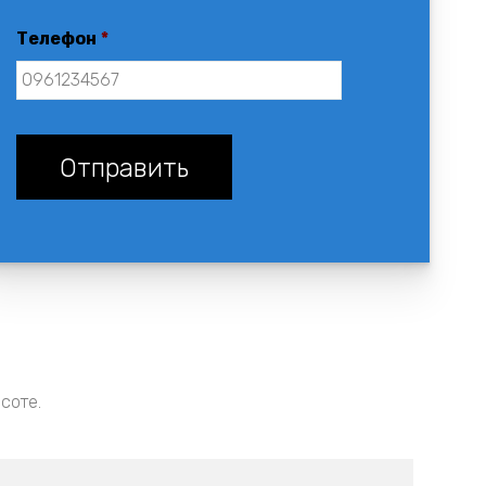
Телефон
*
соте.