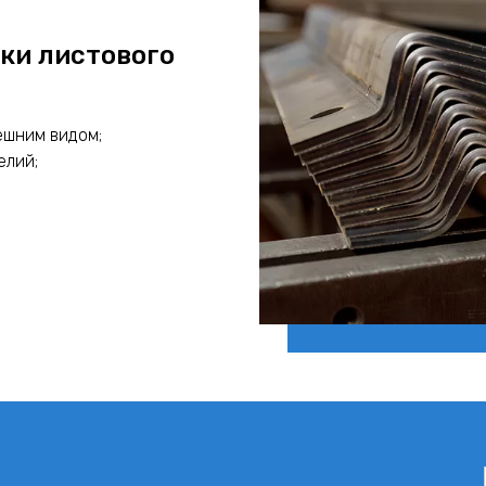
ки листового
ешним видом;
елий;