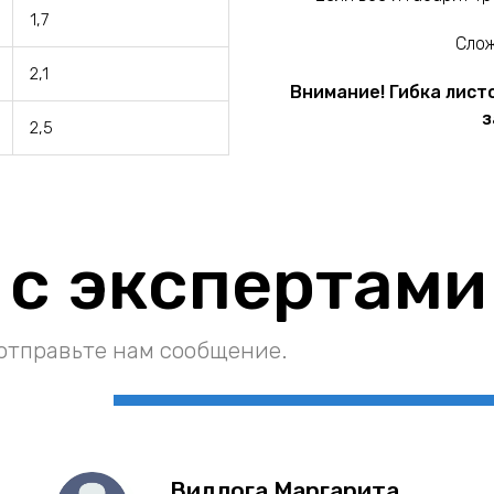
1,7
Слож
2,1
Внимание! Гибка лист
з
2,5
 с экспертами
отправьте нам сообщение.
Видлога Маргарита