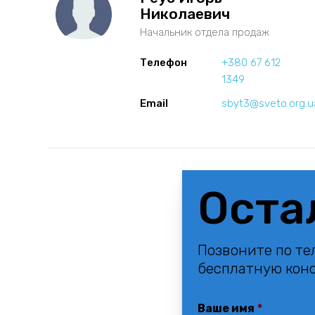
Николаевич
Начальник отдела продаж
Телефон
+380 67 612
1349
Email
sbyt3@sveto.org.u
Оста
Позвоните по те
бесплатную кон
Ваше имя
*