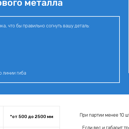
ового металла
а, что бы правильно согнуть вашу деталь:
о линии гиба
При партии менее 10 шт
*от 500 до 2500 мм
Если вес и габарит т