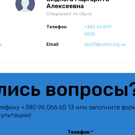
Алексеевна
Специалист по сбыту
Телефон
+380 66 809
6805
a
Email
sbyt2@sveto.org.ua
лись вопросы
лефону +380 96 066 65 13 или заполните фор
сультацию!
Телефон
*