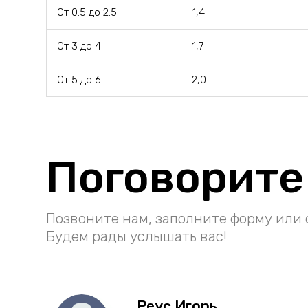
От 0.5 до 2.5
1,4
От 3 до 4
1,7
От 5 до 6
2,0
Поговорите
Позвоните нам, заполните форму или 
Будем рады услышать вас!
Реус Игорь