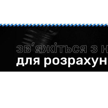
зв’яжіться з 
для розраху
Є питання? Телефонуйте нам
+38 096 066 65 13