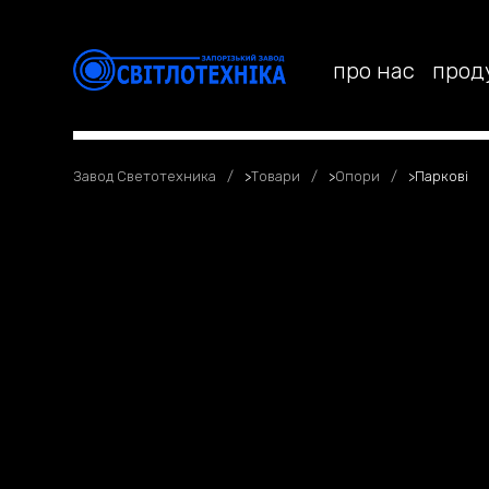
про нас
прод
Завод Светотехника
>
Товари
>
Опори
>
Паркові