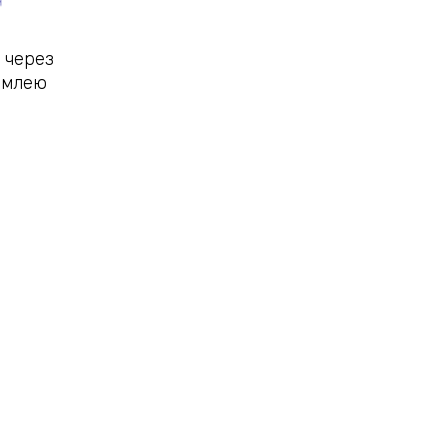
 через
емлею