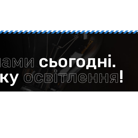
нами
сьогодні.
нку
освітлення
!