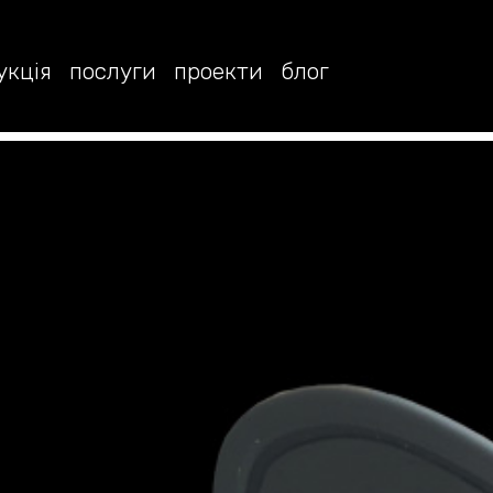
укція
послуги
проекти
блог