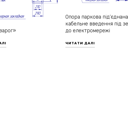
Опора паркова під’єднана
кабельне введення під з
варог»
до електромережі
АЛІ
ЧИТАТИ ДАЛІ