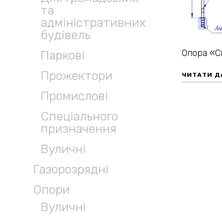
та
адміністративних
будівель
Опора «С
Паркові
Прожектори
ЧИТАТИ Д
Промислові
Спеціального
призначення
Вуличні
Газорозрядні
Опори
Вуличні