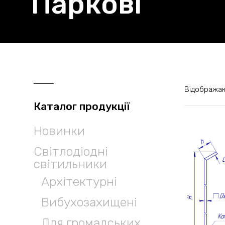
Паркові
Відображают
Каталог продукції
Новинки
Світлодіодні
світильники
Архітектурні
Вибухозахищені
Для громадських