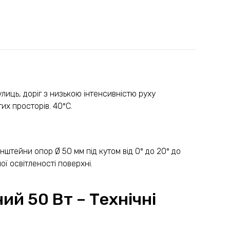
лиць, доріг з низькою інтенсивністю руху
тих просторів. 40ºС.
штейни опор Ø 50 мм під кутом від 0º до 20º до
ої освітленості поверхні.
ий 50 Вт – Технічні