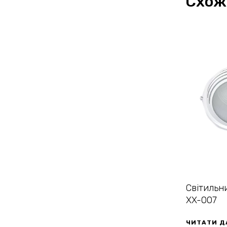
Схож
Світильни
XX-007
ЧИТАТИ Д