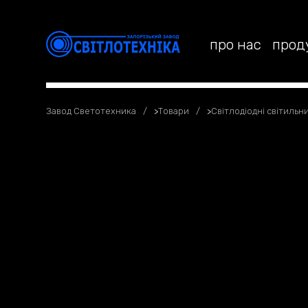
про нас
прод
Завод Светотехника
>
Товари
>
Світлодіодні світильн