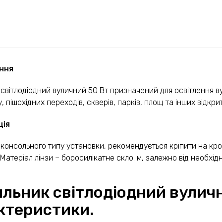
ння
 світлодіодний вуличний 50 Вт призначений для освітлення ву
, пішохідних переходів, скверів, парків, площ та інших відкри
ція
 консольного типу установки, рекомендується кріпити на крон
 Матеріал лінзи – боросилікатне скло. м, залежно від необхідн
ильник світлодіодний вуличн
ктеристики.