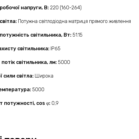
робочої напруги, В:
220 (160-264)
світла:
Потужна світлодіодна матриця прямого живлення
потужність світильника, Вт:
51.15
ахисту світильника:
IP65
 потік світильника, лм:
5000
ї сили світла:
Широка
температура:
5000
т потужності, cos φ:
0,9