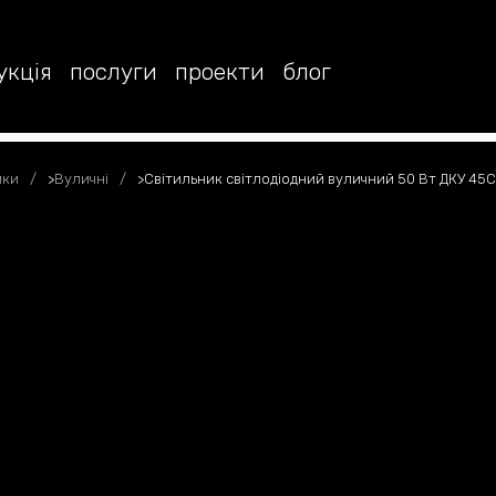
укція
послуги
проекти
блог
ики
>
Вуличні
>
Світильник світлодіодний вуличний 50 Вт ДКУ 45