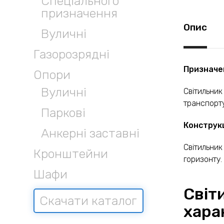
Спеціального
призначення
Опис
Вуличні
Газорозрядні
Призначе
Опори
Вуличні
Світильник
транспорту
Паркові
Конструк
Анкерні заставні
Світильник
Кронштейни
горизонту.
Шафи
Світ
Скачати каталог
хара