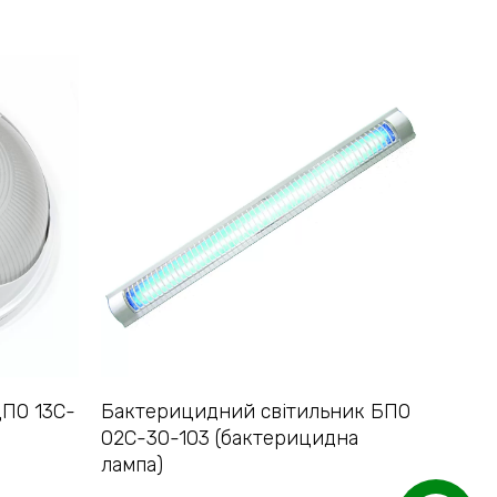
ДПО 13С-
Бактерицидний світильник БПО
02С-30-103 (бактерицидна
лампа)