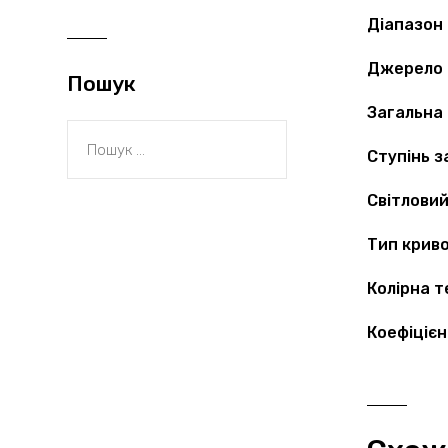
Діапазон 
Джерело 
Пошук
Загальна 
Ступінь з
Світловий
Тип криво
Колірна 
Коефіцієн