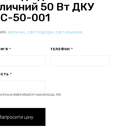
личний 50 Вт ДКУ
С-50-001
РІЇ:
ВУЛИЧНІ
,
СВІТЛОДІОДНІ СВІТИЛЬНИКИ
ІМ'Я
*
ТЕЛЕФОН
*
ІСТЬ
*
NTER A NUMBER GREATER THAN OR EQUAL TO
1
.