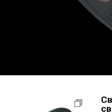
Св
св