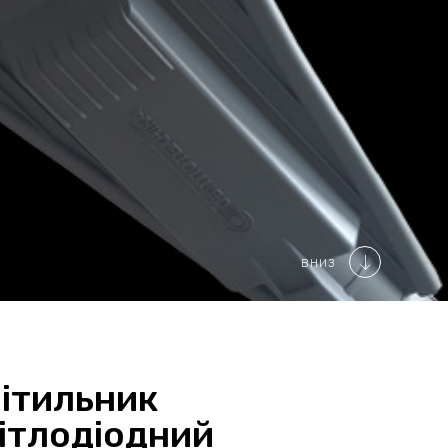
ВНИЗ
ітильник
ітлодіодний