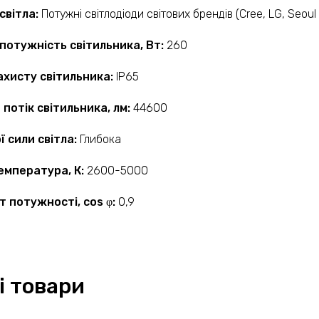
світла:
Потужні світлодіоди світових брендів (Cree, LG, Seou
потужність світильника, Вт:
260
ахисту світильника:
IP65
 потік світильника, лм:
44600
ї сили світла:
Глибока
емпература, К:
2600-5000
т потужності, cos φ:
0,9
і товари