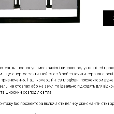
лотехніка пропонує високоякісні високопродуктивні led прож
 – це енергоефективний спосіб забезпечити кероване освітл
 призначення. Наші комерційні світлодіодні прожектори дуже 
івель, на стовпах або на землі та ідеально підходять для відк
 та широкий розподіл світла.
онтажу led прожектора включають велику різноманітність і зру