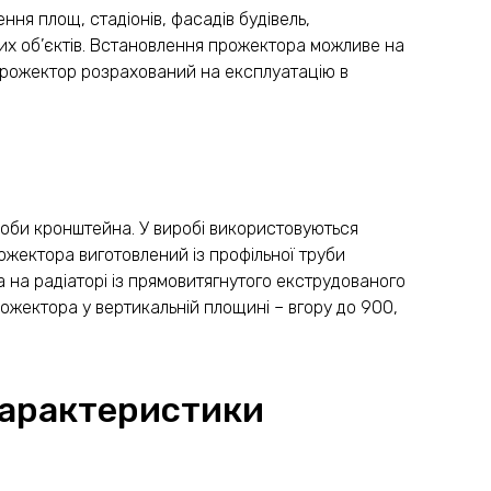
ня площ, стадіонів, фасадів будівель,
нших об’єктів. Встановлення прожектора можливе на
 Прожектор розрахований на експлуатацію в
оби кронштейна. У виробі використовуються
рожектора виготовлений із профільної труби
на на радіаторі із прямовитягнутого екструдованого
ожектора у вертикальній площині – вгору до 900,
характеристики