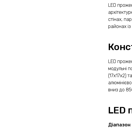
LED прожек
архітектур
стінах, па
районах із
Конс
LED прожек
модульні п
(17х17х2) 
алюмінієво
вниз до 8
LED 
Діапазон 