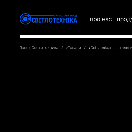
про нас
прод
Завод Светотехника
>
Товари
>
Світлодіодні світильн