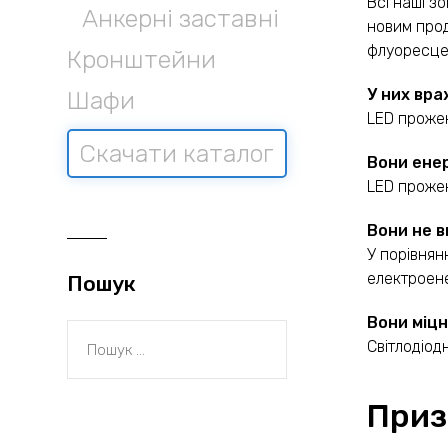
Всі наші з
Анкерні заставні
новим прод
флуоресцен
Кронштейни
У них вр
Шафи
LED прожек
Скачати каталог
Вони ене
LED прожек
Вони не 
У порівнян
електроене
Пошук
Вони міцн
Світлодіод
Приз