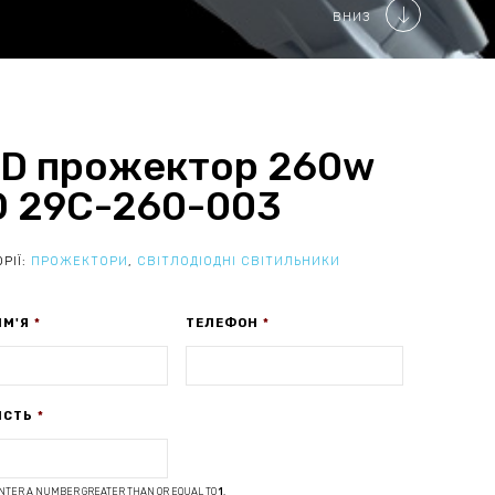
ВНИЗ
D прожектор 260w
 29С-260-003
РІЇ:
ПРОЖЕКТОРИ
,
СВІТЛОДІОДНІ СВІТИЛЬНИКИ
ІМ'Я
*
ТЕЛЕФОН
*
ІСТЬ
*
NTER A NUMBER GREATER THAN OR EQUAL TO
1
.