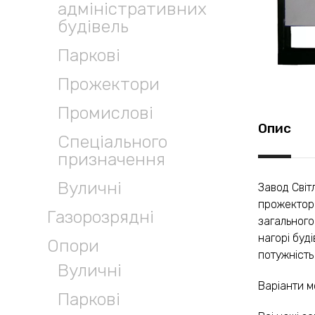
адміністративних
будівель
Паркові
Прожектори
Промислові
Опис
Спеціального
призначення
Вуличні
Завод Світ
прожектори
Газорозрядні
загального
нагорі буд
Опори
потужність
Вуличні
Варіанти м
Паркові