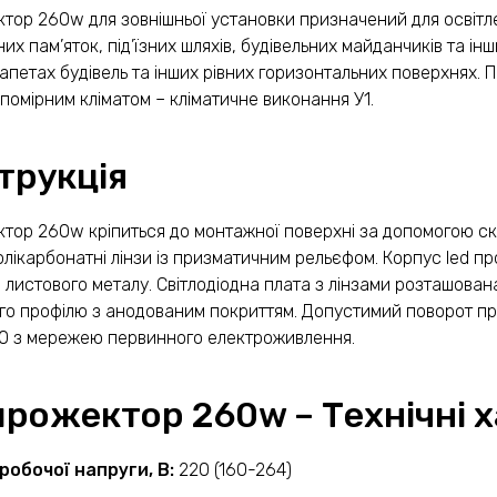
тор 260w для зовнішньої установки призначений для освітлен
них пам’яток, під’їзних шляхів, будівельних майданчиків та і
рапетах будівель та інших рівних горизонтальних поверхнях.
 помірним кліматом – кліматичне виконання У1.
трукція
тор 260w кріпиться до монтажної поверхні за допомогою ск
олікарбонатні лінзи із призматичним рельєфом. Корпус led п
та листового металу. Світлодіодна плата з лінзами розташова
го профілю з анодованим покриттям. Допустимий поворот пр
50 з мережею первинного електроживлення.
прожектор 260w – Технічні 
робочої напруги, В:
220 (160-264)