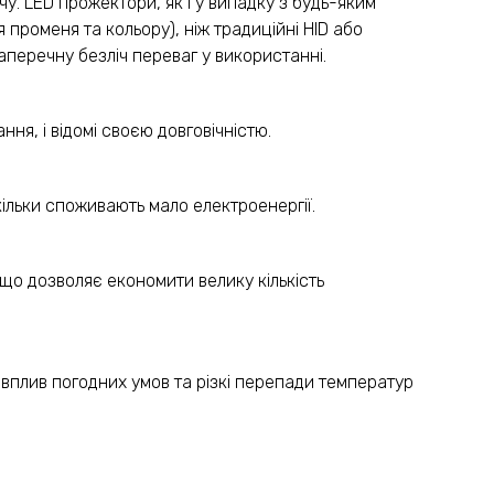
чу. LED прожектори, як і у випадку з будь-яким
променя та кольору), ніж традиційні HID або
перечну безліч переваг у використанні.
я, і відомі своєю довговічністю.
ільки споживають мало електроенергії.
 що дозволяє економити велику кількість
ь вплив погодних умов та різкі перепади температур