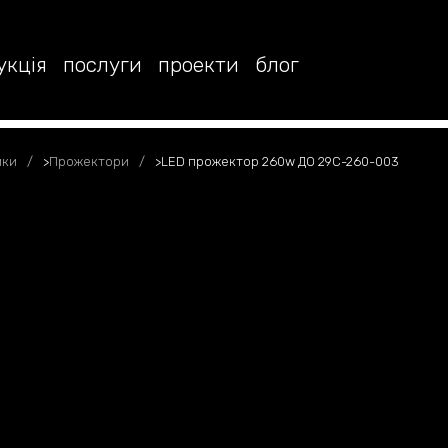
укція
послуги
проекти
блог
ики
>
Прожектори
>
LED прожектор 260w ДО 29С-260-003