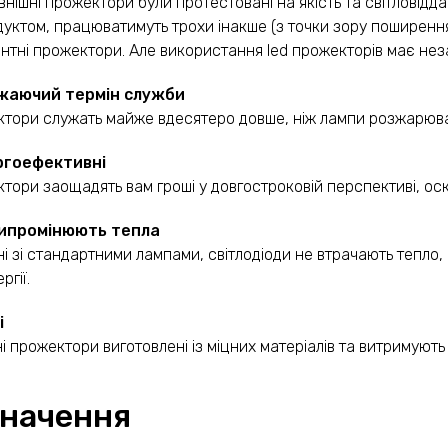
овнішні прожектори були протестовані на якість та світловідда
уктом, працюватимуть трохи інакше (з точки зору поширення 
тні прожектори. Але використання led прожекторів має неза
ажаючий термін служби
тори служать майже вдесятеро довше, ніж лампи розжарюванн
ргоефективні
тори заощадять вам гроші у довгостроковій перспективі, оск
випромінюють тепла
ні зі стандартними лампами, світлодіоди не втрачають тепло,
ргії.
і
ні прожектори виготовлені із міцних матеріалів та витримуют
начення