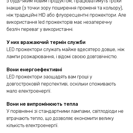
з будь-яким новим продуктом, працюватимуть трохи
інакше (з точки зору поширення променя та кольору),
ніж традиційні HID або флуоресцентні прожектори. Але
використання led прожекторів має незаперечну
безліч переваг у використанні.
У них вражаючий термін служби
LED прожектори служать майже вдесятеро довше, ніж
лампи розжарювання, і відомі своєю довговічністю.
Вони енергоефективні
LED прожектори заощадять вам гроші у
довгостроковій перспективі, оскільки споживають
мало електроенергії.
Вони не випромінюють тепла
У порівнянні зі стандартними лампами, світлодіоди не
втрачають тепло, що дозволяє економити велику
кількість електроенергії.