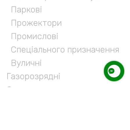
Паркові
Прожектори
Промислові
Спеціального призначення
Вуличні
Газорозрядні
Опори
Вуличні
Паркові
Анкерні заставні