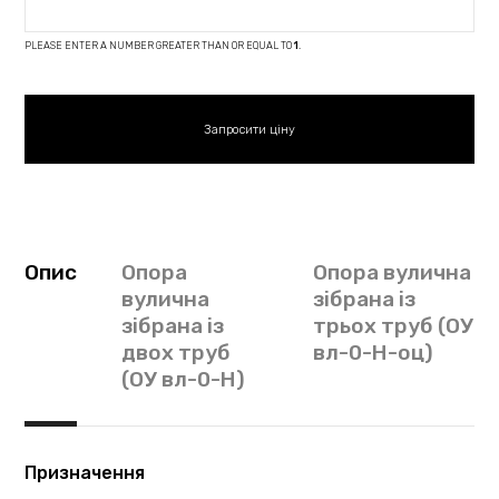
PLEASE ENTER A NUMBER GREATER THAN OR EQUAL TO
1
.
Опис
Опора
Опора вулична
вулична
зібрана із
зібрана із
трьох труб (ОУ
двох труб
вл-0-Н-оц)
(ОУ вл-0-Н)
Призначення