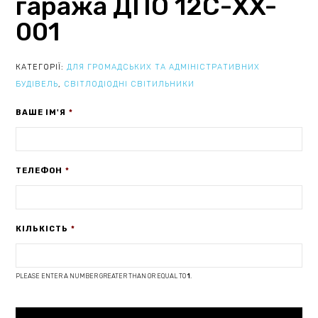
гаража ДПО 12С-XX-
001
КАТЕГОРІЇ:
ДЛЯ ГРОМАДСЬКИХ ТА АДМІНІСТРАТИВНИХ
БУДІВЕЛЬ
,
СВІТЛОДІОДНІ СВІТИЛЬНИКИ
ВАШЕ ІМ'Я
*
ТЕЛЕФОН
*
КІЛЬКІСТЬ
*
PLEASE ENTER A NUMBER GREATER THAN OR EQUAL TO
1
.