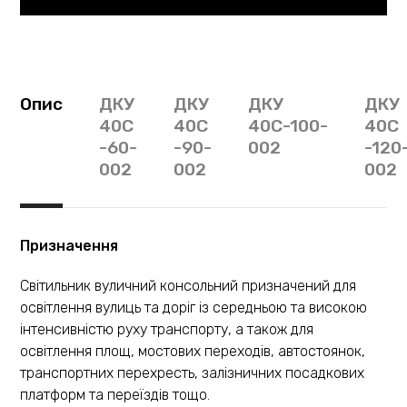
Опис
ДКУ
ДКУ
ДКУ
ДКУ
40С
40С
40С-100-
40С
-60-
-90-
002
-120
002
002
002
Призначення
Світильник вуличний консольний призначений для
освітлення вулиць та доріг із середньою та високою
інтенсивністю руху транспорту, а також для
освітлення площ, мостових переходів, автостоянок,
транспортних перехресть, залізничних посадкових
платформ та переїздів тощо.