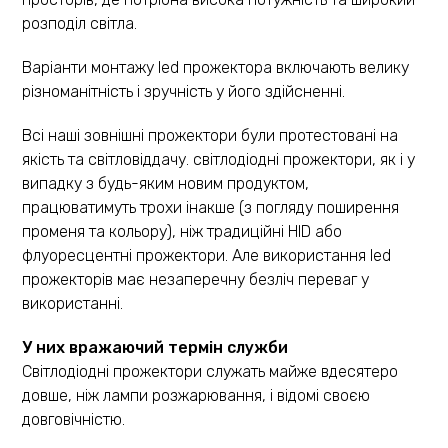
розподіл світла.
Варіанти монтажу led прожектора включають велику
різноманітність і зручність у його здійсненні.
Всі наші зовнішні прожектори були протестовані на
якість та світловіддачу. світлодіодні прожектори, як і у
випадку з будь-яким новим продуктом,
працюватимуть трохи інакше (з погляду поширення
променя та кольору), ніж традиційні HID або
флуоресцентні прожектори. Але використання led
прожекторів має незаперечну безліч переваг у
використанні.
У них вражаючий термін служби
Світлодіодні прожектори служать майже вдесятеро
довше, ніж лампи розжарювання, і відомі своєю
довговічністю.