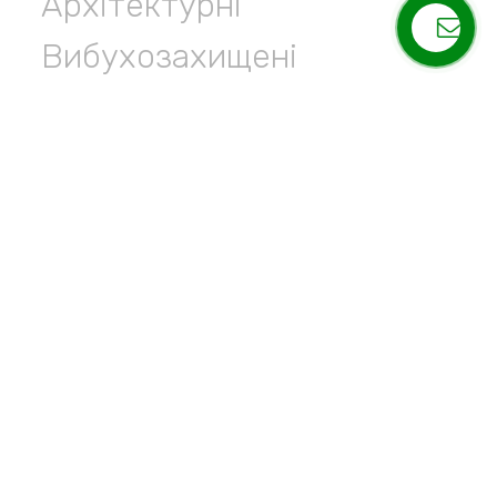
Архітектурні
Вибухозахищені
Для громадських та
адміністративних будівель
Паркові
Прожектори
Промислові
Спеціального призначення
Вуличні
Газорозрядні